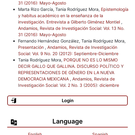
31 (2016): Mayo-Agosto
Marta Rizo García, Tania Rodríguez Mora,
Epistemología
Castro-Gómez, S. (2007), El giro decolonial. Reflexiones para una
y habitus académico en la enseñanza de la
diversidad epistémica más allá del capitalismo global, Bogotá:
investigación. Entrevista a Gilberto Giménez Montiel
,
Siglo del Hombre Editores / Instituto de Estudios Sociales
Andamios, Revista de Investigación Social: Vol. 13 No.
Contemporáneos, Universidad Central / Instituto Pensar,
31 (2016): Mayo-Agosto
Pontificia Universidad Javeriana.
Fernando Hernández González, Tania Rodríguez Mora,
Presentación
,
Andamios, Revista de Investigación
Castro-Gómez, S. y Grosfoguel R. (2007), El giro decolonial.
Social: Vol. 9 No. 20 (2012): Septiembre-Diciembre
Reflexiones para una diversidad epistémica más allá del
Tania Rodríguez Mora,
PORQUE NO ES LO MISMO
DECIR GALLO QUE GALLINA. DISCURSO POLÍTICO Y
capitalismo global, Bogotá: Universidad Central / Siglo del
REPRESENTACIONES DE GÉNERO EN LA NUEVA
Hombre Editores.
DEMOCRACIA MEXICANA
,
Andamios, Revista de
Investigación Social: Vol. 2 No. 3 (2005): diciembre
Castro-Gómez, S. (2009), Tejidos Oníricos. Movilidad,
capitalismo y biopolítica en Bogotá (1910-1930), Bogotá:
Login
Universidad Javeriana.
Castro-Gómez, S. (2010), Historia de la gubernamentalidad.
Language
Razón de Estado, liberalismo y neoliberalismo en Michel Foucault,
Bogotá: Siglo del Hombre Editores.
English
Spanish