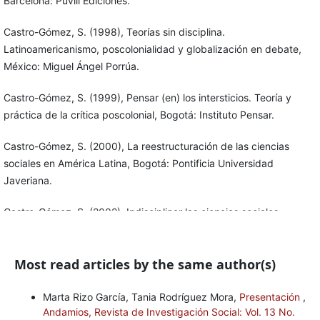
Barcelona: Puvill Ediciones.
Castro-Gómez, S. (1998), Teorías sin disciplina.
Latinoamericanismo, poscolonialidad y globalización en debate,
México: Miguel Ángel Porrúa.
Castro-Gómez, S. (1999), Pensar (en) los intersticios. Teoría y
práctica de la crítica poscolonial, Bogotá: Instituto Pensar.
Castro-Gómez, S. (2000), La reestructuración de las ciencias
sociales en América Latina, Bogotá: Pontificia Universidad
Javeriana.
Castro-Gómez, S. (2002), Indisciplinar las ciencias sociales.
Geopolíticas del conocimiento y colonialidad del poder, Quito:
Abya-Yala Editores.
Most read articles by the same author(s)
Castro-Gómez, S. (2005), La hybris del punto cero. Ciencia, raza
e ilustración en la Nueva Granada (1750-1816), Bogotá:
Marta Rizo García, Tania Rodríguez Mora,
Presentación
,
Andamios, Revista de Investigación Social: Vol. 13 No.
Universidad Javeriana (tercera edición: 2010).