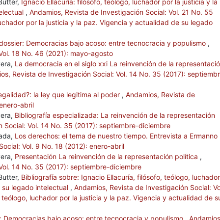
Butter,
Ignacio Ellacuría: filósofo, teólogo, luchador por la justicia y la
electual
,
Andamios, Revista de Investigación Social: Vol. 21 No. 55
 luchador por la justicia y la paz. Vigencia y actualidad de su legado
 dossier: Democracias bajo acoso: entre tecnocracia y populismo
,
 Vol. 18 No. 46 (2021): mayo-agosto
vera,
La democracia en el siglo xxi La reinvención de la representaci
s, Revista de Investigación Social: Vol. 14 No. 35 (2017): septiemb
egalidad?: la ley que legitima al poder
,
Andamios, Revista de
enero-abril
vera,
Bibliografía especializada: La reinvención de la representación
 Social: Vol. 14 No. 35 (2017): septiembre-diciembre
zada,
Los derechos: el tema de nuestro tiempo. Entrevista a Ermanno
ocial: Vol. 9 No. 18 (2012): enero-abril
vera,
Presentación La reinvención de la representación política
,
 Vol. 14 No. 35 (2017): septiembre-diciembre
Butter,
Bibliografía sobre: Ignacio Ellacuría, filósofo, teólogo, luchado
e su legado intelectual
,
Andamios, Revista de Investigación Social: Vo
, teólogo, luchador por la justicia y la paz. Vigencia y actualidad de s
e: Democracias bajo acoso: entre tecnocracia y populismo
,
Andamios