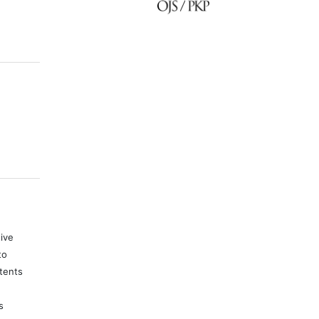
tive
to
tents
s