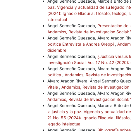
Ángel Sermeño Quezada, Marcela Brito de 
paz. Vigencia y actualidad de su legado int
(2024): Ignacio Ellacuría: filósofo, teólogo,
intelectual
Ángel Sermeño Quezada,
Presentación del
Andamios, Revista de Investigación Social:
Ángel Sermeño Quezada, Álvaro Aragón Ri
política Entrevista a Andrea Greppi
,
Andamio
diciembre
Ángel Sermeño Quezada,
¿Justicia versus l
Investigación Social: Vol. 17 No. 42 (2020): 
Ángel Sermeño Quezada, Álvaro Aragón Ri
política
,
Andamios, Revista de Investigación
Álvaro Aragón Rivera, Ángel Sermeño Que
Vitale
,
Andamios, Revista de Investigación S
Ángel Sermeño Quezada, Álvaro Aragón Ri
Andamios, Revista de Investigación Social:
Ángel Sermeño Quezada, Marcela Brito de 
la justicia y la paz. Vigencia y actualidad d
21 No. 55 (2024): Ignacio Ellacuría: filósofo
legado intelectual
Ángel Sermeño Quezada,
Bibliografía sobr