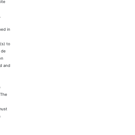
ite
.
hed in
(s) to
 de
en
ed and
e
 The
must
n
e