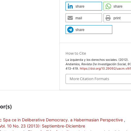
share
share
mail
print
share
How to Cite
La izquierda y los derechos sociales. (2012).
Andamios, Revista De Investigación Social
,
9
(
413-419.
https://doi.org/10.29092/uacm.v9i
More Citation Formats
or(s)
c Spa ce in Deliberative Democracy. a Habermasian Perspective
,
 Vol. 10 No. 23 (2013): Septiembre-Diciembre