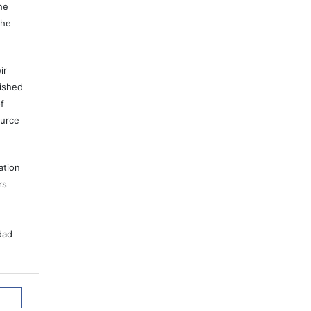
he
the
ir
lished
f
ource
ation
rs
dad