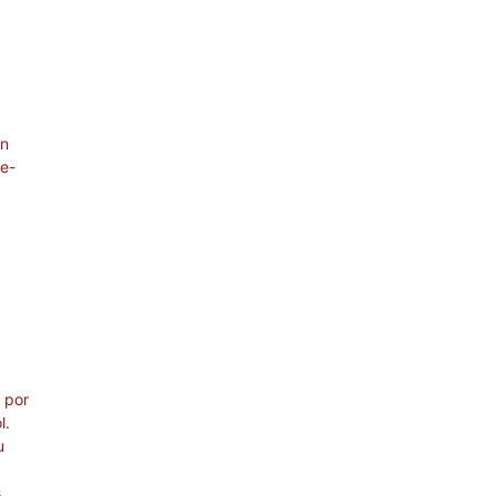
ón
re-
r por
l.
u
,