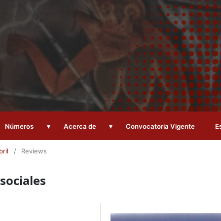
▾
▾
Números
Acerca de
Convocatoria Vigente
E
ril
/
Reviews
sociales