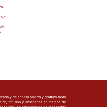
nza
,
 No.
fía
o.
ndexada y de acceso abierto y gratuito tanto
ación, difusión y enseñanza en materia de
uienes evalúan son personas de reconocido