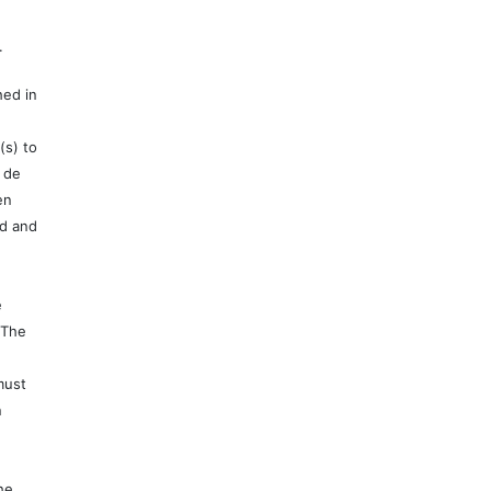
.
hed in
(s) to
 de
en
ed and
e
 The
must
n
e
he