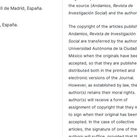
the source (
Andamios, Revista de
III de Madrid, España.
Investigación Social
) and the author
, España.
The copyright of the articles publis
Andamios, Revista de Investigación
Social
are transferred by the author
Universidad Autónoma de la Ciudad
México when the originals have be
accepted, so that they are publish
distributed both in the printed and
electronic versions of the Journal.
However, as established by law, th
author(s) retains their moral rights.
author(s) will receive a form of
assignment of copyright that they 
to sign when their original has bee
accepted. In the case of collective
articles, the signature of one of th
authors will suffice, provided that t