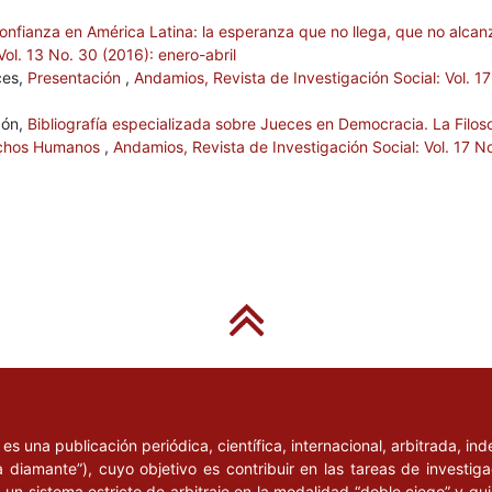
onfianza en América Latina: la esperanza que no llega, que no alca
Vol. 13 No. 30 (2016): enero-abril
ces,
Presentación
,
Andamios, Revista de Investigación Social: Vol. 17
gón,
Bibliografía especializada sobre Jueces en Democracia. La Filoso
rechos Humanos
,
Andamios, Revista de Investigación Social: Vol. 17 N
l
es una publicación periódica, científica, internacional, arbitrada, i
a diamante”), cuyo objetivo es contribuir en las tareas de investig
un sistema estricto de arbitraje en la modalidad “doble ciego” y q