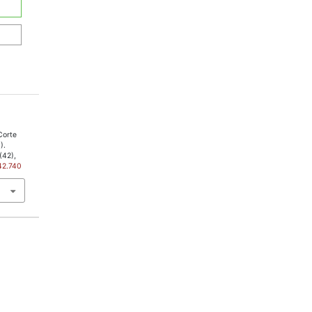
Corte
).
(42),
42.740