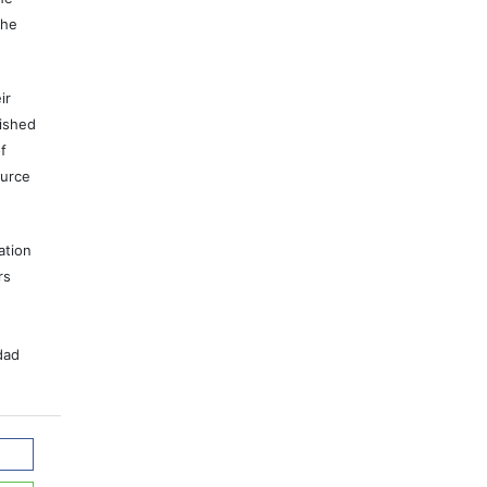
the
ir
lished
f
ource
ation
rs
dad