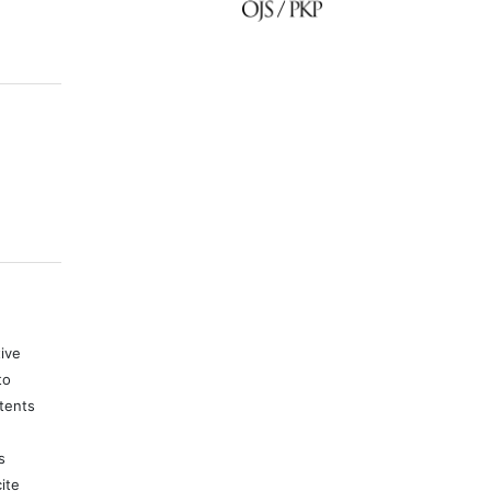
tive
to
tents
s
ite