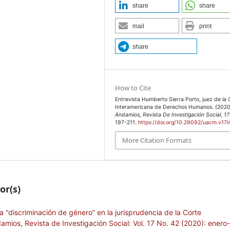
share
share
mail
print
share
How to Cite
Entrevista Humberto Sierra Porto, juez de la 
Interamericana de Derechos Humanos. (2020
Andamios, Revista De Investigación Social
,
17
197-211.
https://doi.org/10.29092/uacm.v17i
More Citation Formats
or(s)
a “discriminación de género” en la jurisprudencia de la Corte
amios, Revista de Investigación Social: Vol. 17 No. 42 (2020): enero-