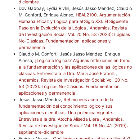
diciembre
Dov Gabbay, Lydia Rivlin, Jesús Jasso Méndez, Claudio
M. Conforti, Enrique Alonso,
HEAL2100. Argumentación
Humana Eficaz y Lógica para el Siglo XXI. El Siguiente
Paso en la Evolución de la Lógica
,
Andamios, Revista
de Investigación Social: Vol. 20 No. 53 (2023): Lógicas
No-Clásicas. Fundamentación, aplicaciones y
permanencia
Claudio M. Conforti, Jesús Jasso Méndez, Enrique
Alonso,
¿Lógica o lógicas? Algunas reflexiones en torno
a la fundamentación y las aplicaciones de las lógicas no
clásicas. Entrevista a la Dra. María José Frápolli
,
Andamios, Revista de Investigación Social: Vol. 20 No.
53 (2023): Lógicas No-Clásicas. Fundamentación,
aplicaciones y permanencia
Jesús Jasso Méndez,
Reflexiones acerca de la
fundamentación del conocimiento lógico y sus
aplicaciones científicas. Una polémica vigente.
Entrevista a la dra. Atocha Aliseda Llera
,
Andamios,
Revista de Investigación Social: Vol. 16 No. 41 (2019):
septiembre-diciembre
Enrique Alonso,
¿Qué lógica necesita saber un filósofo?
,